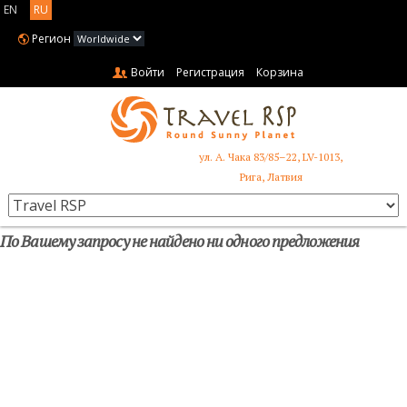
EN
RU
Регион
Войти
Регистрация
Корзина
ул. А. Чака 83/85–22, LV-1013,
+371 6731 3401
Рига, Латвия
По Вашему запросу не найдено ни одного предложения