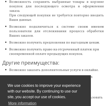
Возможность сохранить выбранные товары в корзине
покупок для последующего осмотра и оформления
заказа.
При следующей покупки не требуется повторно вводить
Ваши данные.
Возможно подключиться к системе своим именем
пользователя для отслеживания процесса обработки
Ваших заказoв.
Возможно получить предложения по выгодным ценам.
Возможно получить право на отсроченный платеж при
своевременной оплате предыдущих покупок.
Другие преимущества:
Возможно заказать дополнительные услуги в онлайне.
Возможно получить новости о наших специальных
предложениях.
We use cookies to improve your experience
Дополнительная информация:
with our website. By continuing to use our
регистрируйтесь
, если желаете полноценно использовать
site, you accept our use of cookies.
наши услуги.
More information