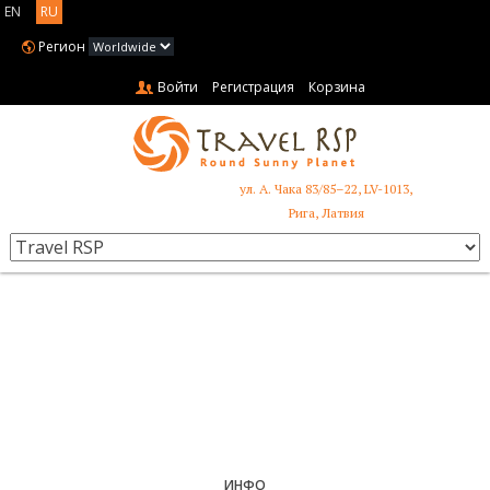
EN
RU
Регион
Войти
Регистрация
Корзина
ул. А. Чака 83/85–22, LV-1013,
+371 6731 3401
Рига, Латвия
ИНФО