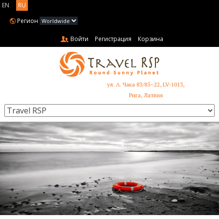
EN
RU
Регион
Войти
Регистрация
Корзина
ул. А. Чака 83/85–22, LV-1013,
+371 6731 3401
Рига, Латвия